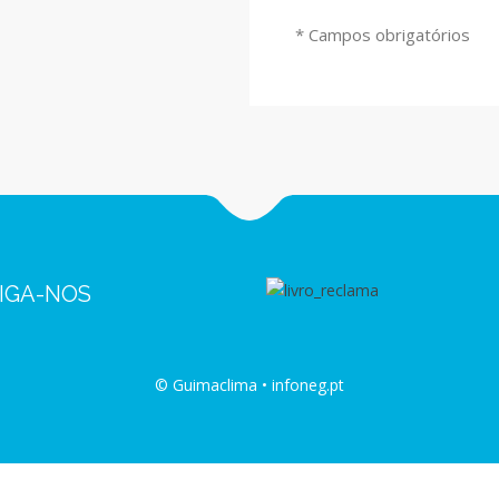
* Campos obrigatórios
IGA-NOS
© Guimaclima • infoneg.pt