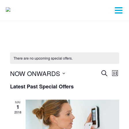
There are no upcoming special offers.
NOW ONWARDS
S
S
S
L
E
S
I
p
p
A
Latest Past Special Offers
S
e
R
T
e
C
l
e
A
H
e
MAI
c
1
c
c
2018
i
t
i
d
a