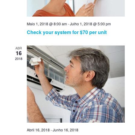
a
a
l
t
e
l
O
.
Maio 1, 2018 @ 8:00 am
-
Julho 1, 2018 @ 5:00 pm
O
f
Check your system for $70 per unit
f
f
ABR
e
16
f
2018
r
e
V
r
i
s
e
S
w
e
s
a
Abril 16, 2018
-
Junho 16, 2018
N