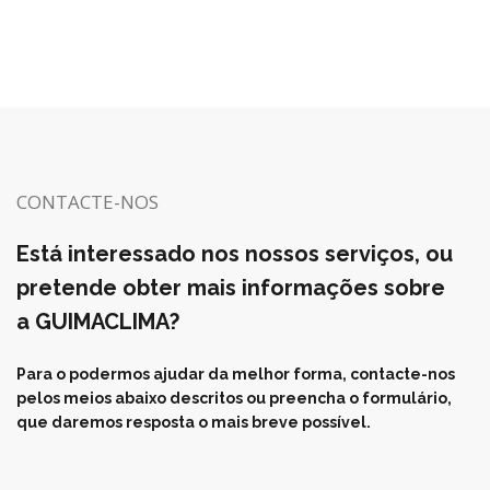
s
N
a
v
i
CONTACTE-NOS
g
Está interessado nos nossos serviços, ou
a
pretende obter mais informações sobre
t
a GUIMACLIMA?
i
Para o podermos ajudar da melhor forma, contacte-nos
pelos meios abaixo descritos ou preencha o formulário,
o
que daremos resposta o mais breve possível.
n