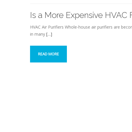
Is a More Expensive HVAC Fi
HVAC Air Purifiers Whole-house air purifiers are bec
in many
[…]
READ MORE