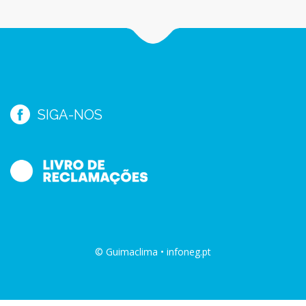
SIGA-NOS
© Guimaclima • infoneg.pt